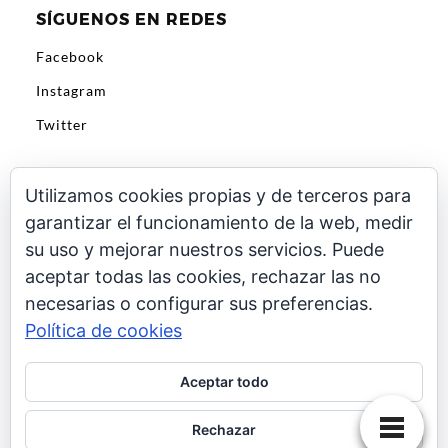
SÍGUENOS EN REDES
Facebook
Instagram
Twitter
Utilizamos cookies propias y de terceros para
garantizar el funcionamiento de la web, medir
El propietario de esta web, Vivemoto.com, participa
su uso y mejorar nuestros servicios. Puede
en el Programa de Afiliados de Amazon EU, un
aceptar todas las cookies, rechazar las no
programa de publicidad para afiliados diseñado para
necesarias o configurar sus preferencias.
ofrecer a sitios web un modo de obtener comisiones
por publicidad, publicitando e incluyendo enlaces a
Política de cookies
Amazon.es. Amazon y el logo de Amazon son marcas
registradas de Amazon.com, Inc. o sus afiliados.
Aceptar todo
Rechazar